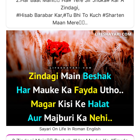
2.Har Baat Mani🧍‍♂️ Ha# Tere Sir Jhuka# Kar A
Zindagi,
#Hisab Barabar Kar,#Tu Bhi To Kuch #Sharten
Maan Mere🧎‍♂️..
Sayari On Life In Roman English