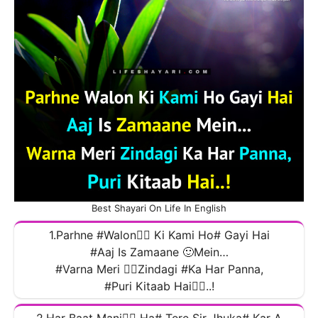
Best Shayari On Life In English
1.Parhne #Walon🧍‍♂️ Ki Kami Ho# Gayi Hai
#Aaj Is Zamaane 🙂Mein…
#Varna Meri 🙍‍♂️Zindagi #Ka Har Panna,
#Puri Kitaab Hai🧎‍♂️..!