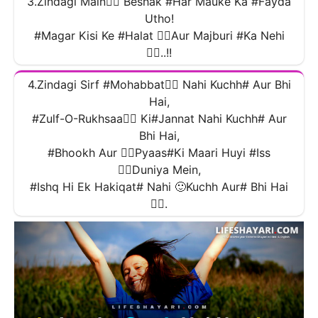
3.Zindagi Main🧍‍♂️ Beshak #Har Mauke Ka #Fayda
Utho!
#Magar Kisi Ke #Halat 🙍‍♂️Aur Majburi #Ka Nehi
🧎‍♂️..!!
4.Zindagi Sirf #Mohabbat🧍‍♂️ Nahi Kuchh# Aur Bhi
Hai,
#Zulf-O-Rukhsaa🙍‍♂️ Ki#Jannat Nahi Kuchh# Aur
Bhi Hai,
#Bhookh Aur 🧍‍♂️Pyaas#Ki Maari Huyi #Iss
🙍‍♂️Duniya Mein,
#Ishq Hi Ek Hakiqat# Nahi 🙂Kuchh Aur# Bhi Hai
🧎‍♂️.