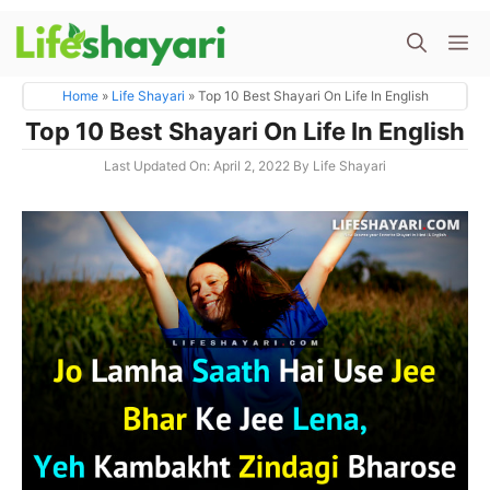
Skip
M
To
Content
Home
»
Life Shayari
»
Top 10 Best Shayari On Life In English
Top 10 Best Shayari On Life In English
Last Updated On: April 2, 2022
By
Life Shayari